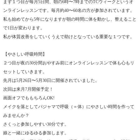
まず１つ目が毎月5日間、朝の6時〜7時までのTCウィークというオ
ンラインレッスンです。毎月約40〜60名の方が参加されています。
私も始めてから5年になりますが朝の時間に体を動かし、整えること
で1日が変わります。
私が体質改善をしていくうえで助けとなっている重要な１つです。
【やさしい呼吸時間】
２つ目が夜の30分間おやすみ前にオンラインレッスンで体も心もリ
セットしていきます。
先月は5月26日〜5月30日に開催されていました。
次回は来月7月開催予定！
画面オフでももちろんOK!
メイクを落としてパジャマで呼吸（＝体）にやさしい時間を作って
みませんか？
さくっと参加しやすい30分です。
娘と一緒にゆるゆる参加します。