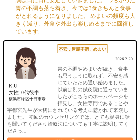
調は日に日に安定していきました。 つらかった
胃の不調も落ち着き、今では3食きちんと食事
がとれるようになりました。 めまいの頻度も大
きく減り、外食や外出も楽しめるまでに回復し
ています。
不安
,
胃腸不調
,
めまい
2026.2.20
胃の不調やめまいが続き、食事
も思うように取れず、不安を感
じていたため通い始めました。
K.U
以前は別の鍼灸院に通っていま
女性10代後半
したがこちらのホームページを
横浜市緑区十日市場
拝見し、女性専門であることや
宇都宮先生が大切にされている考えに惹かれて来院し
ました。 初回のカウンセリングでは、とても親身に話
を聞いてくださり治療法についても丁寧に説明してく
ださっ...