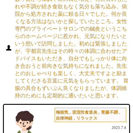
れや不調が続き食欲もなく気分も落ち込み、病
院から処方された薬に頼る日々でした。何か良
くなる方法はないかと探していたところ、女性
専門のプライベートサロンでの鍼灸というこち
らのホームページに惹かれ、元気になりたいと
いう想いで訪問しました。初めは緊張しました
が、宇都宮先生はその時々の体調に合わせたア
ドバイスもいただき、自分でもしっかり体に向
き合おうと前向きな気持ちになれました。先生
とのおしゃべりも楽しく、大丈夫ですよと励ま
してくださる言葉に元気をもらっています。 胃
腸の具合もずいぶん良くなりましたが、体調維
持のためにも定期的に通いたいと思います。
梅核気
,
逆流性食道炎
,
胃腸不調
,
自律神経
,
リラックス
2025.7.4