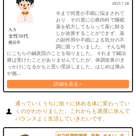
2025.7.28
今まで何度か不眠に悩まされて
おり、その度に心療内科で睡眠
薬を処方してもらって薬に頼る
A.S
しか改善することができず、薬
女性50代
の副作用や不眠による気分の不
横浜市
調に困っていました。 そんな時
にこちらの鍼灸院のことを知りました。 それまで鍼治
療は受けたことがありませんでしたが、体調改善のき
っかけになるかもと思い受診しました。はじめは痛み
や施...
詳細を見る »
通っていくうちに徐々に休める体に変わってい
くのがわかりました。これからも適度に休んで
バランスよく生活していきたいです。
起立性調節障害
,
発熱
,
めまい
,
自