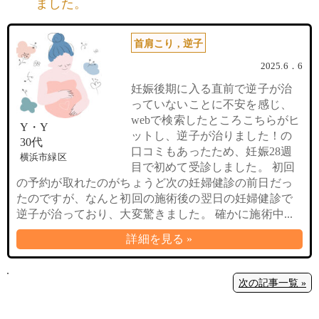
ました。
首肩こり
,
逆子
2025.6．6
妊娠後期に入る直前で逆子が治
っていないことに不安を感じ、
webで検索したところこちらがヒ
Y・Y
ットし、逆子が治りました！の
30代
口コミもあったため、妊娠28週
横浜市緑区
目で初めて受診しました。 初回
の予約が取れたのがちょうど次の妊婦健診の前日だっ
たのですが、なんと初回の施術後の翌日の妊婦健診で
逆子が治っており、大変驚きました。 確かに施術中...
詳細を見る »
次の記事一覧 »