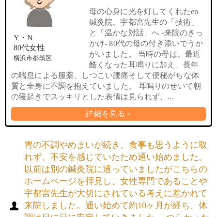
母の心身に光を灯してくれたen
鍼灸院、宇都宮先生の「技術」
と「温かな対話」へ -来院のきっ
Y・N
かけ- 80代の母の付き添いでうか
80代女性
がいました。 当時の母は、最近
横浜市都筑区
酷くなった耳鳴りに加え、長年
の喘息による服薬、しつこい腰痛そして便秘がちな体
質と全身に不調を抱えていました。 耳鳴りのせいで朝
の寝起きでスッキリとした表情は見られず、...
詳細を見る »
胃の不調やめまいが続き、食事も思うように取
れず、不安を感じていたため通い始めました。
以前は別の鍼灸院に通っていましたがこちらの
ホームページを拝見し、女性専門であることや
宇都宮先生が大切にされている考えに惹かれて
来院しました。通い始めて約10ヶ月が経ち、体