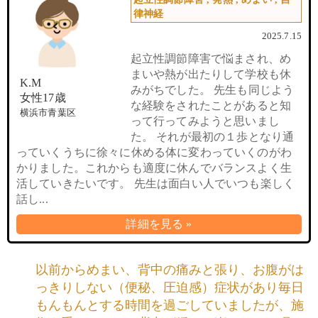
律神経
2025.7.15
起立性調節障害で悩まされ、め
まいや熱が出たりして学校も休
K.M
みがちでした。 先生も同じよう
女性17歳
な経験をされたことがあると知
横浜市青葉区
って行ってみようと思いまし
た。 それが最初の１歩となり通
っていくうちに徐々に休める体に変わっていくのがわ
かりました。これからも適度に休んでバランスよく生
活していきたいです。 先生は面白い人でいつも楽しく
話し...
詳細を見る »
以前からめまい、背中の痛みと張り、お腹がは
っきりしない（便秘、圧迫感）症状があり毎日
もんもんとする時間を過ごしていましたが、施