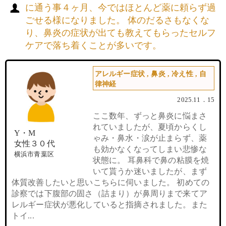
に通う事４ヶ月、今ではほとんど薬に頼らず過
ごせる様になりました。 体のだるさもなくな
り、鼻炎の症状が出ても教えてもらったセルフ
ケアで落ち着くことが多いです。
アレルギー症状
,
鼻炎
,
冷え性
,
自
律神経
2025.11．15
ここ数年、ずっと鼻炎に悩まさ
れていましたが、夏頃からくし
Y・M
ゃみ・鼻水・涙が止まらず、薬
女性３０代
も効かなくなってしまい悲惨な
横浜市青葉区
状態に。 耳鼻科で鼻の粘膜を焼
いて貰うか迷いましたが、まず
体質改善したいと思いこちらに伺いました。 初めての
診察では下腹部の固さ（詰まり）が鼻周りまで来てア
レルギー症状が悪化していると指摘されました。また
トイ...