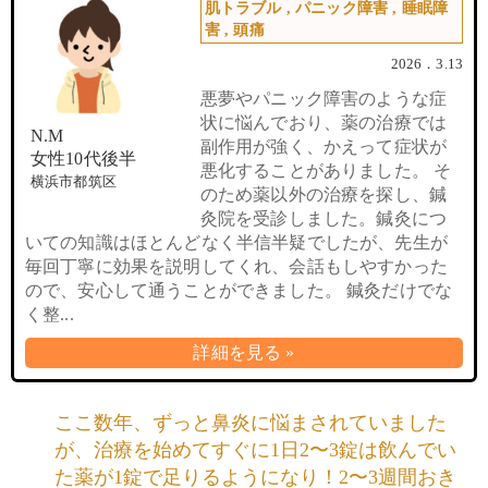
肌トラブル
,
パニック障害
,
睡眠障
害
,
頭痛
2026．3.13
悪夢やパニック障害のような症
状に悩んでおり、薬の治療では
N.M
副作用が強く、かえって症状が
女性10代後半
悪化することがありました。 そ
横浜市都筑区
のため薬以外の治療を探し、鍼
灸院を受診しました。鍼灸につ
いての知識はほとんどなく半信半疑でしたが、先生が
毎回丁寧に効果を説明してくれ、会話もしやすかった
ので、安心して通うことができました。 鍼灸だけでな
く整...
詳細を見る »
ここ数年、ずっと鼻炎に悩まされていました
が、治療を始めてすぐに1日2〜3錠は飲んでい
た薬が1錠で足りるようになり！2〜3週間おき