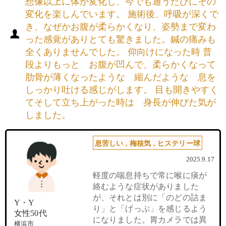
想像以上に体が変化し、今でも通うたびにその
変化を楽しんでいます。 施術後、呼吸が深くで
き、なぜかお腹が柔らかくなり、姿勢まで変わ
った感覚がありとても驚きました。鍼の痛みも
全くありませんでした。 仰向けになった時 普
段よりもっと お腹が凹んで、柔らかくなって
肋骨が薄くなったような 縮んだような 息を
しっかり吐ける感じがします。 目も開きやすく
てそして立ち上がった時は 身長が伸びた気が
しました。
息苦しい
,
梅核気
,
ヒステリー球
2025.9.17
軽度の喘息持ちで常に喉に痰が
絡むような症状がありました
が、それとは別に「のどの詰ま
Y・Y
り」と「げっぷ」を感じるよう
女性50代
になりました。胃カメラでは異
横浜市