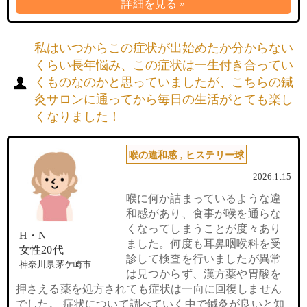
詳細を見る »
私はいつからこの症状が出始めたか分からない
くらい長年悩み、この症状は一生付き合ってい
くものなのかと思っていましたが、こちらの鍼
灸サロンに通ってから毎日の生活がとても楽し
くなりました！
喉の違和感
,
ヒステリー球
2026.1.15
喉に何か詰まっているような違
和感があり、食事が喉を通らな
くなってしまうことが度々あり
H・N
ました。何度も耳鼻咽喉科を受
女性20代
診して検査を行いましたが異常
神奈川県茅ケ崎市
は見つからず、漢方薬や胃酸を
押さえる薬を処方されても症状は一向に回復しません
でした。 症状について調べていく中で鍼灸が良いと知