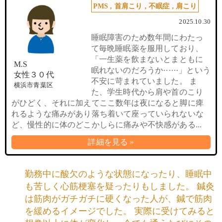
PMS
,
首肩こり
,
不眠症
,
肩こり
2025.10.30
睡眠障害のため数年間にわたっ
て毎晩睡眠薬を服用しており、
「一生薬を飲まないとまともに
M.S
眠れないのだろうか······」という
女性３０代
不安に苛まれていました。 ま
横浜市青葉区
た、学生時代から肩や首のこり
がひどく、それに加えてここ数年は夜になると脚に痺
れるような痛みがあり落ち着いて座っていられないな
ど、慢性的に体のどこかしらに痛みや不快感がある...
詳細を見る »
勤務中に酸欠のような状態になったり、睡眠中
も苦しく心筋梗塞を疑ったりもしました。 鍼灸
は筋肉がガチガチに硬くなった人が、鍼で筋肉
を緩めるイメージでした。 実際に受けてみると