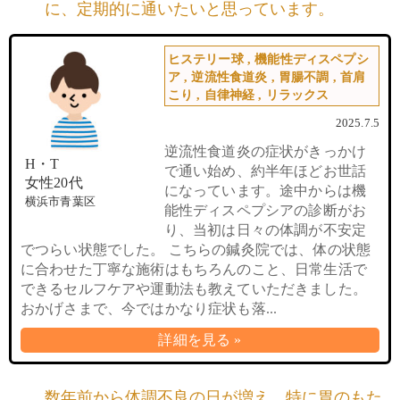
に、定期的に通いたいと思っています。
ヒステリー球
,
機能性ディスペプシ
ア
,
逆流性食道炎
,
胃腸不調
,
首肩
こり
,
自律神経
,
リラックス
2025.7.5
逆流性食道炎の症状がきっかけ
H・T
で通い始め、約半年ほどお世話
女性20代
になっています。途中からは機
横浜市青葉区
能性ディスペプシアの診断がお
り、当初は日々の体調が不安定
でつらい状態でした。 こちらの鍼灸院では、体の状態
に合わせた丁寧な施術はもちろんのこと、日常生活で
できるセルフケアや運動法も教えていただきました。
おかげさまで、今ではかなり症状も落...
詳細を見る »
数年前から体調不良の日が増え、特に胃のもた