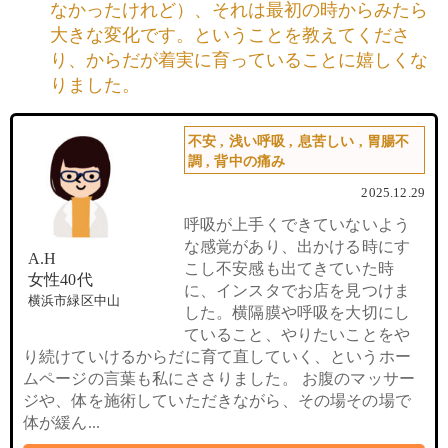
なかったけれど）、それは最初の時からみたら
大きな変化です。ということを教えてくださ
り、からだが着実に育っていることに嬉しくな
りました。
不安
,
浅い呼吸
,
息苦しい
,
胃腸不
調
,
背中の痛み
2025.12.29
呼吸が上手くできていないよう
な感覚があり、出かける時にす
A.H
こし不安感も出てきていた時
女性40代
に、インスタでお店を見つけま
横浜市緑区中山
した。横隔膜や呼吸を大切にし
ていること、やりたいことをや
り続けていけるからだに育て直していく、というホー
ムページの言葉も私にささりました。 お腹のマッサー
ジや、体を施術していただきながら、その場その場で
体が緩ん...