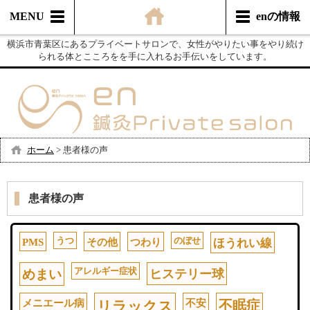
MENU
enの情報
横浜市青葉区にあるプライベートサロンで、女性がやりたい事をやり続け
られる体とこころをを手に入れるお手伝いをしています。
ホーム
>
患者様の声
患者様の声
うつ
のぼせ
PMS
その他
つわり
ほうれい線
アレルギー症状
めまい
ヒステリー球
メニエール病
不安
不眠症
リラックス