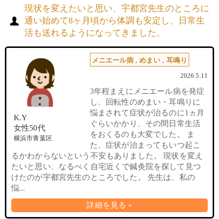
現状を変えたいと思い、宇都宮先生のところに
通い始めて8ヶ月頃から体調も安定し、日常生
活も送れるようになってきました。
メニエール病
,
めまい
,
耳鳴り
2026.5.11
3年程まえにメニエール病を発症
し、回転性のめまい・耳鳴りに
悩まされて症状が治るのに1ヵ月
K.Y
ぐらいかかり、その間日常生活
女性50代
をおくるのも大変でした。 ま
横浜市青葉区
た、症状が治まってもいつ起こ
るかわからないという不安もありました。 現状を変え
たいと思い、なるべく自宅近くで鍼灸院を探して見つ
けたのが宇都宮先生のところでした。 先生は、私の
悩...
詳細を見る »