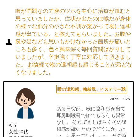
喉が問題なので喉のツボを中心に治療が進むと
思っていましたが、症状が出たのは喉だが身体
の様々な部分の小さな不調が繋がって喉に違和
感が出ている、と教えてもらいました。お腹や
腕や足なども思いもかけなかった箇所が痛いと
ころも多く、色々興味深く毎回質問ばかりして
いましたが、辛抱強く丁寧に対応して頂きまし
た。 お陰様で喉の違和感も感じることが殆どな
くなりました。
喉の違和感
,
梅核気
,
ヒステリー球
2026．3.25
ある日突然、喉に違和感が出て
耳鼻咽喉科で診てもらうも異常
なし。 それでもしばらくその違
A.S
和感が続いたのでどうにかした
女性50代
い、と思っていました。 その時