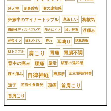
冷え性
副鼻腔炎
喉の違和感
妊娠中のマイナートラブル
息苦しい
梅核気
機能性ディスペプシア
歩きにくさ
浅い呼吸
浮腫み
産後うつ
疲れやすい
痺れ
聴覚過敏
耳鳴り
肌トラブル
胃痛
胃腸不調
肩こり
背中の痛み
腰痛
腸活
腹部の違和感
起立性調節障害
膝の痛み
蕁麻疹
自律神経
逆子
逆流性食道炎
頭痛
首肩こり
首肩こり