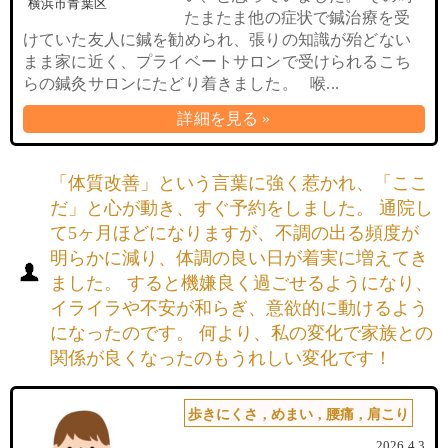
横浜市青葉区
たまたま他の症状で鍼治療を受
けていた友人に鍼を勧められ、張りの知識が殆どない
まま家に近く、プライベートサロンで受けられるこち
らの鍼灸サロンにたどり着きました。 喉...
詳細を見る »
「体質改善」という言葉に強く惹かれ、「ここ
だ」と心が動き、すぐ予約をしました。 通院し
て5ヶ月ほどになりますが、不調の出る頻度が
明らかに減り、体調の良い日が着実に増えてき
ました。 すると機嫌良く過ごせるようになり、
イライラや不安が和らぎ、意欲的に動けるよう
になったのです。 何より、私の変化で家族との
関係が良くなったのもうれしい変化です！
歩きにくさ
,
めまい
,
腰痛
,
肩こり
2026.4.3