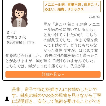
メニエール病
,
胃腸不調
,
首肩こり
,
めまい
,
頭痛
,
リラックス
2025.6.3
母が「肩こり.首こり.頭痛.メニエ
ール病の私に向いているかも」
R・T
と見つけてくれたのが、こちら
女性３０代
の鍼灸院でした。 今まで薬を飲
横浜市緑区十日市場
んでも効かず、どうにもならな
かった身体 ですが、はじめて変
化を感じられました。 過去に別の鍼灸院にも通ったこ
とがありますが、鍼が痛くて続けられませんでした。
こちらでは、鍼がまったく痛くなく、先生が常...
詳細を見る »
是非、逆子で悩む妊婦さんにお勧めしたいで
す。鍼灸の鍼のやお灸の現物を見せながら丁寧
に説明頂き、安心して施術を受けることができ