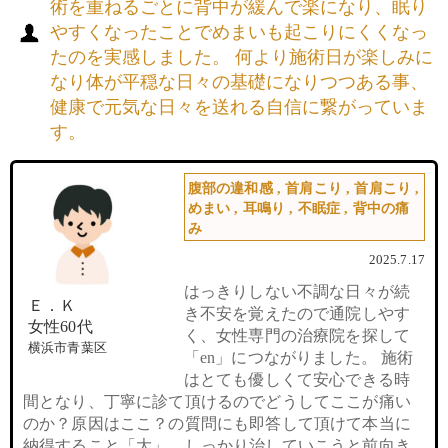
術を重ねるごとに背中が緩んで楽になり、眠り
やすくなったことでめまいも起こりにくくなっ
たのを実感しました。 何より施術日が楽しみに
なり体が平穏な日々の基礎になりつつある事、
健康で元気な日々を送れる自信に繋がっていま
す。
腹部の違和感
,
首肩こり
,
首肩こり
,
めまい
,
耳鳴り
,
不眠症
,
背中の痛
み
2025.7.17
はっきりしない不調な日々が続
Ｅ．Ｋ
き不安を覚えたので通院しやす
女性60代
く、女性専門の治療院を探して
横浜市青葉区
「en」につながりました。 施術
はとても優しくて安心できる時
間となり、丁寧に診て頂けるのでどうしてここが痛い
のか？原因はここ？の質問にも即答して頂けて本当に
納得すること「大」。しっかり治していこうと前向き