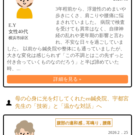
3年程前から、浮遊性のめまいや
歩きにくさ、肩こりや腰痛に悩
まされていました。 病院で検査
E.Y
を受けても異常はなく、自律神
女性40代
経の乱れや更年期の影響と言わ
横浜市緑区
れ、不安な日々を過ごしていま
した。 以前から鍼灸院や整体にも通っていましたが、
大きな変化は感じられず「この不調とはこの先ずっと
付き合っていくものなのだろう」と半ば諦めていた
時、...
詳細を見る »
母の心身に光を灯してくれたen鍼灸院、宇都宮
先生の「技術」と「温かな対話」へ
腹部の違和感
,
耳鳴り
,
腰痛
2026.2．25