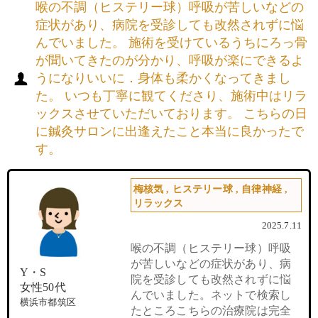
喉の不調（ヒステリー球）呼吸が苦しいなどの
症状があり、病院を受診しても改然されずに悩
んでいました。 施術を受けているうちにろっ骨
が聞いてきたのが分かり、呼吸が楽にできるよ
うになりいいに．身体も柔かくなってきまし
た。 いつも丁寧に観てくださり、施術中はリラ
ックスさせていただいております。 こちらの日
に鍼灸サロンに出逢えたこと本当に良かったで
す。
梅核気
,
ヒステリー球
,
自律神経
,
リラックス
2025.7.11
喉の不調（ヒステリー球）呼吸
が苦しいなどの症状があり、病
Y・S
院を受診しても改然されずに悩
女性50代
んでいました。ネットで検索し
横浜市都筑区
たところこちらの治療院は完全