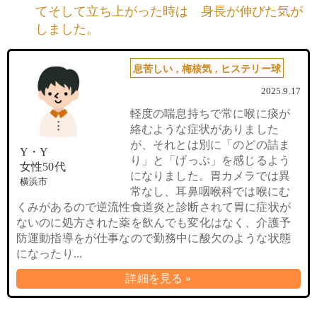
てそして立ち上がった時は 身長が伸びた気が
しました。
息苦しい
,
梅核気
,
ヒステリー球
2025.9.17
軽度の喘息持ちで常に喉に痰が
絡むような症状がありました
が、それとは別に「のどの詰ま
Y・Y
り」と「げっぷ」を感じるよう
女性50代
になりました。胃カメラでは異
横浜市
常なし、耳鼻咽喉科では喉にむ
くみがあるので逆流性食道炎と診断されて胃に症状が
ないのに処方された薬を飲んでも変化はなく、介護予
防運動指導をが仕事なので勤務中に酸欠のような状態
になったり...
詳細を見る »