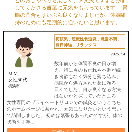
とのおしゃべりも楽しく、大丈夫ですよと励ま
してくださる言葉に元気をもらっています。 胃
腸の具合もずいぶん良くなりましたが、体調維
持のためにも定期的に通いたいと思います。
梅核気
,
逆流性食道炎
,
胃腸不調
,
自律神経
,
リラックス
2025.7.4
数年前から体調不良の日が増
え、特に胃のもたれや不調が続
M.M
き食欲もなく気分も落ち込み、
女性50代
病院から処方された薬に頼る
横浜市
日々でした。何か良くなる方法
はないかと探していたところ、
女性専門のプライベートサロンでの鍼灸というこちら
のホームページに惹かれ、元気になりたいという想い
で訪問しました。 初めは緊張もあったのですが、体の
状態を丁寧...