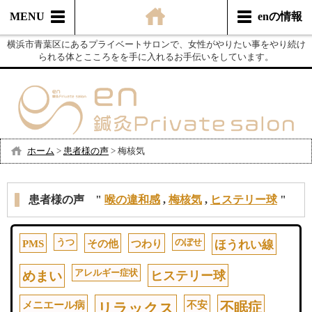
MENU
enの情報
横浜市青葉区にあるプライベートサロンで、女性がやりたい事をやり続け
られる体とこころをを手に入れるお手伝いをしています。
ホーム
>
患者様の声
>
梅核気
患者様の声 "
喉の違和感
,
梅核気
,
ヒステリー球
"
うつ
のぼせ
PMS
その他
つわり
ほうれい線
アレルギー症状
めまい
ヒステリー球
メニエール病
不安
不眠症
リラックス