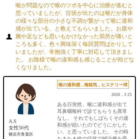
喉が問題なので喉のツボを中心に治療が進むと
思っていましたが、症状が出たのは喉だが身体
の様々な部分の小さな不調が繋がって喉に違和
感が出ている、と教えてもらいました。お腹や
腕や足なども思いもかけなかった箇所が痛いと
ころも多く、色々興味深く毎回質問ばかりして
いましたが、辛抱強く丁寧に対応して頂きまし
た。 お陰様で喉の違和感も感じることが殆どな
くなりました。
喉の違和感
,
梅核気
,
ヒステリー球
2026．3.25
ある日突然、喉に違和感が出て
耳鼻咽喉科で診てもらうも異常
なし。 それでもしばらくその違
A.S
和感が続いたのでどうにかした
女性50代
い、と思っていました。 その時
横浜市青葉区
たまたま他の症状で鍼治療を受