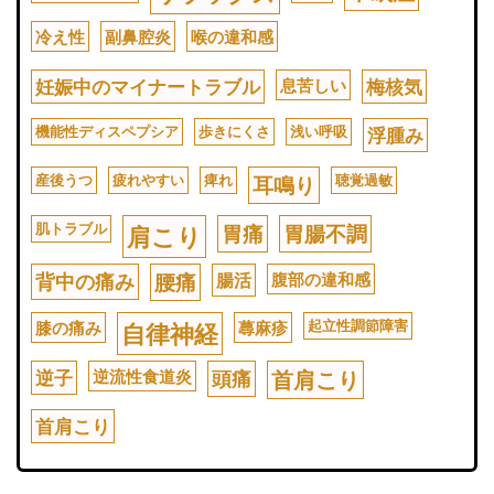
冷え性
副鼻腔炎
喉の違和感
妊娠中のマイナートラブル
息苦しい
梅核気
機能性ディスペプシア
歩きにくさ
浅い呼吸
浮腫み
産後うつ
疲れやすい
痺れ
聴覚過敏
耳鳴り
肌トラブル
胃痛
胃腸不調
肩こり
背中の痛み
腰痛
腸活
腹部の違和感
起立性調節障害
膝の痛み
蕁麻疹
自律神経
逆子
逆流性食道炎
頭痛
首肩こり
首肩こり