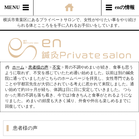
MENU
enの情報
横浜市青葉区にあるプライベートサロンで、女性がやりたい事をやり続け
られる体とこころをを手に入れるお手伝いをしています。
ホーム
>
患者様の声
>
不安
>
胃の不調やめまいが続き、食事も思う
ように取れず、不安を感じていたため通い始めました。以前は別の鍼灸
院に通っていましたがこちらのホームページを拝見し、女性専門である
ことや宇都宮先生が大切にされている考えに惹かれて来院しました。通
い始めて約10ヶ月が経ち、体調は日に日に安定していきました。 つら
かった胃の不調も落ち着き、今では3食きちんと食事がとれるようにな
りました。 めまいの頻度も大きく減り、外食や外出も楽しめるまでに
回復しています。
患者様の声